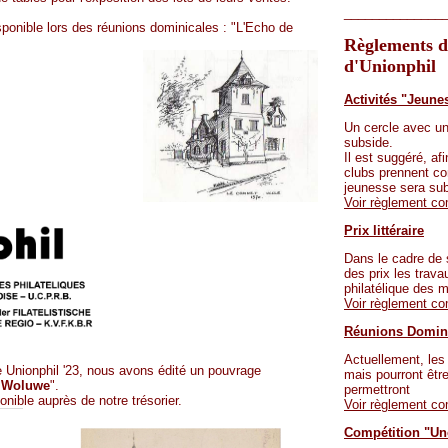
______________
sponible lors des réunions dominicales : "L'Echo de
Règlements de
d'Unionphil
Activités "Jeune
Un cercle avec u
subside.
Il est suggéré, af
clubs prennent co
jeunesse sera sub
Voir règlement co
Prix littéraire
Dans le cadre de
des prix les travau
philatélique des m
Voir règlement co
Réunions Domin
Actuellement, les
e Unionphil '23, nous avons édité un pouvrage
mais pourront être
s Woluwe
".
permettront
nible auprès de notre trésorier.
Voir règlement co
Compétition "Une