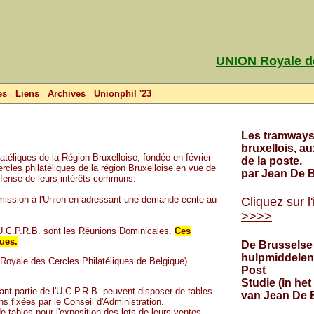
UNION Royale 
es
Liens
Archives
Unionphil '23
Les tramway
bruxellois, au
téliques de la Région Bruxelloise, fondée en février
de la poste.
ercles philatéliques de la région Bruxelloise en vue de
par Jean De 
défense de leurs intérêts communs.
dmission à l'Union en adressant une demande écrite au
Cliquez sur l
>>>>
l'U.C.P.R.B. sont les Réunions Dominicales.
Ces
ues.
De Brusselse
hulpmiddelen
Royale des Cercles Philatéliques de Belgique).
Post
Studie (in het
ant partie de l'U.C.P.R.B. peuvent disposer de tables
van Jean De 
s fixées par le Conseil d'Administration.
e tables pour l'exposition des lots de leurs ventes.