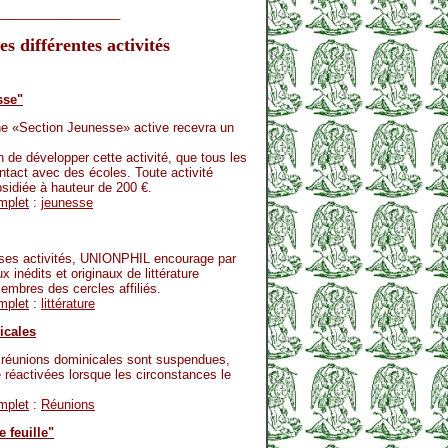
__________________
s différentes activités
sse"
ne «Section Jeunesse» active recevra un
in de développer cette activité, que tous les
ntact avec des écoles. Toute activité
sidiée à hauteur de 200 €.
mplet
:
jeunesse
 ses activités, UNIONPHIL encourage par
x inédits et originaux de littérature
embres des cercles affiliés.
mplet
:
littérature
icales
 réunions dominicales sont suspendues,
 réactivées lorsque les circonstances le
mplet
:
Réunions
 feuille"