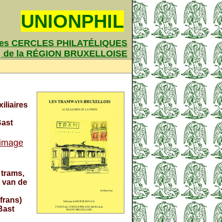
UNIONPHIL
des CERCLES PHILATÉLIQUES
de la RÉGION BRUXELLOISE
s
xiliaires
Bast
'image
 trams,
 van de
 frans)
Bast