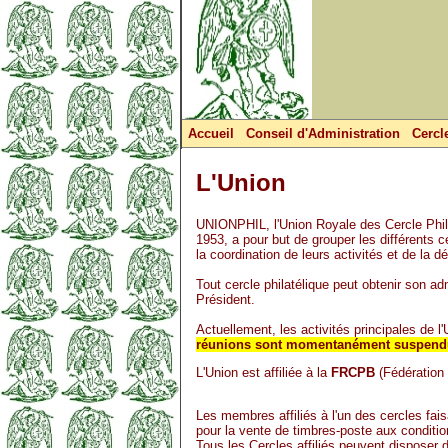
Accueil
Conseil d'Administration
Cercl
L'Union
UNIONPHIL, l'Union Royale des Cercle Phila
1953, a pour but de grouper les différents c
la coordination de leurs activités et de la 
Tout cercle philatélique peut obtenir son a
Président.
Actuellement, les activités principales de 
réunions sont momentanément suspend
L'Union est affiliée à la
FRCPB
(Fédération 
Les membres affiliés à l'un des cercles fais
pour la vente de timbres-poste aux condition
Tous les Cercles affiliés peuvent disposer d